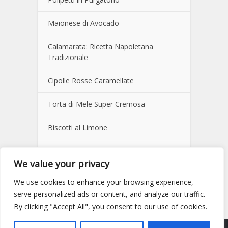
Maionese di Avocado
Calamarata: Ricetta Napoletana
Tradizionale
Cipolle Rosse Caramellate
Torta di Mele Super Cremosa
Biscotti al Limone
Pane Fatto in Casa della Nonna
We value your privacy
Salsa Verde Italiana
We use cookies to enhance your browsing experience,
serve personalized ads or content, and analyze our traffic.
Crema al Mascarpone e Caffè
By clicking "Accept All", you consent to our use of cookies.