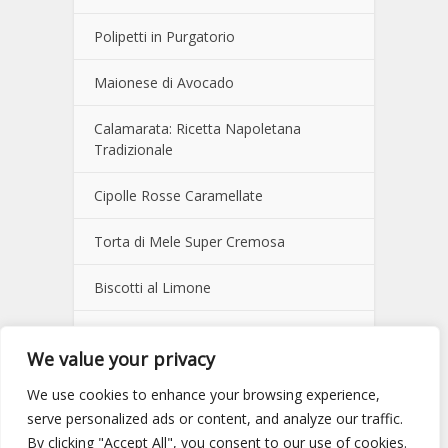
Polipetti in Purgatorio
Maionese di Avocado
Calamarata: Ricetta Napoletana
Tradizionale
Cipolle Rosse Caramellate
Torta di Mele Super Cremosa
Biscotti al Limone
Pane Fatto in Casa della Nonna
We value your privacy
Salsa Verde Italiana
We use cookies to enhance your browsing experience,
serve personalized ads or content, and analyze our traffic.
Crema al Mascarpone e Caffè
By clicking "Accept All", you consent to our use of cookies.